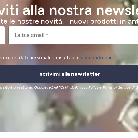
iviti alla nostra newsl
e le nostre novità, i nuovi prodotti in a
ento dei dati personali consultabile
cliccando qui
.
Iscrivimi alla newsletter
o sito è protetto da Google reCAPTCHA v3,
Privacy Policy
e
Terms of Service
di G