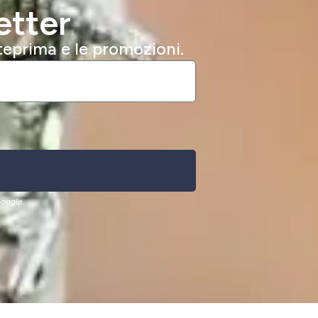
etter
nteprima e le promozioni.
oogle.