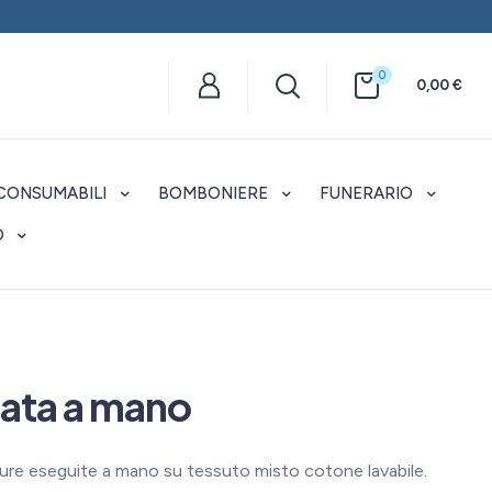
0
0,00
€
CONSUMABILI
BOMBONIERE
FUNERARIO
O
mata a mano
ture eseguite a mano su tessuto misto cotone lavabile.