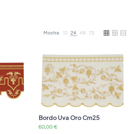
Mostra:
12
24
48
72
Bordo Uva Oro Cm25
60,00
€