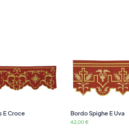
s E Croce
Bordo Spighe E Uva
42,00
€