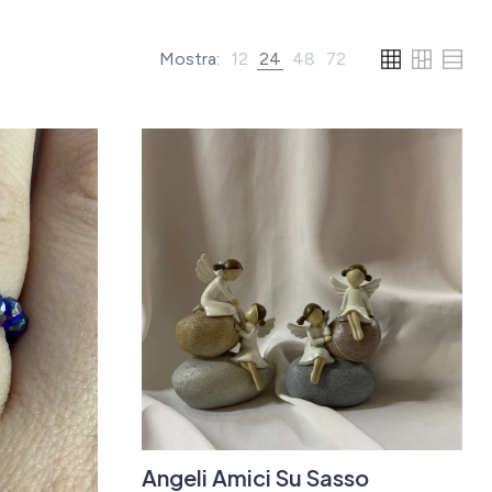
Mostra:
12
24
48
72
Angeli Amici Su Sasso