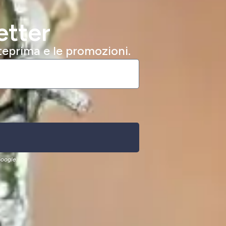
etter
nteprima e le promozioni.
oogle.