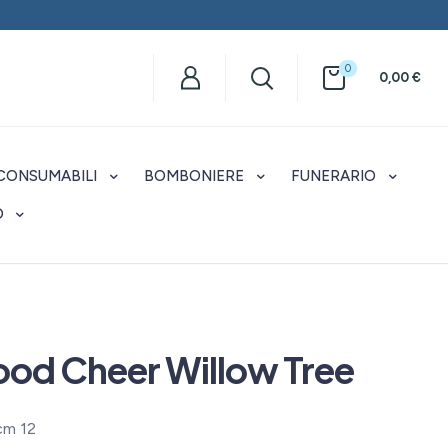
0
0,00
€
CONSUMABILI
BOMBONIERE
FUNERARIO
O
ood Cheer Willow Tree
cm 12