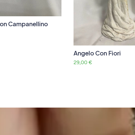
on Campanellino
Angelo Con Fiori
29,00
€