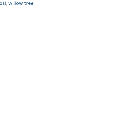
iosi
,
willow tree