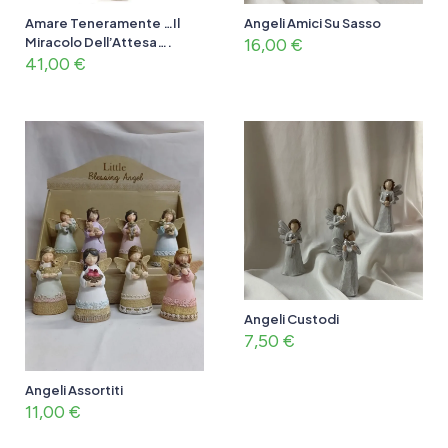
Amare Teneramente …Il
Angeli Amici Su Sasso
Miracolo Dell’Attesa….
16,00
€
41,00
€
Angeli Custodi
7,50
€
Angeli Assortiti
11,00
€