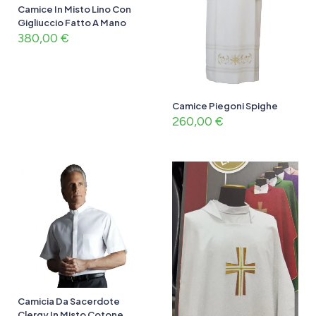
Camice In Misto Lino Con
Gigliuccio Fatto A Mano
380,00
€
Camice Piegoni Spighe
260,00
€
Camicia Da Sacerdote
Clergy In Misto Cotone