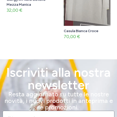
Mezza Manica
32,00
€
Casula Bianca Croce
70,00
€
Iscriviti alla nostra
newsletter
Resta aggiornato su tutte le nostre
novità, i nuovi prodotti in anteprima e
le promozioni.