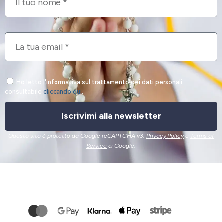
Ho letto l'informativa sul trattamento dei dati personali
consultabile
cliccando qui
.
Iscrivimi alla newsletter
Questo sito è protetto da Google reCAPTCHA v3,
Privacy Policy
e
Terms of
Service
di Google.