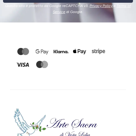
Questo sito è protetto da Google reCAPTCHA v3,
Privacy Policy
e
Terms of
Service
di Google.