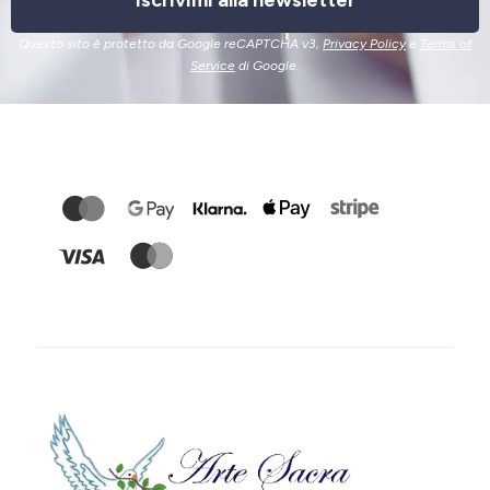
Iscrivimi alla newsletter
Questo sito è protetto da Google reCAPTCHA v3,
Privacy Policy
e
Terms of
Service
di Google.