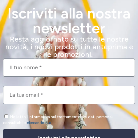
Iscriviti alla nostra
newsletter
Resta aggiornato su tutte le nostre
novità, i nuovi prodotti in anteprima e
le promozioni.
Ho letto l'informativa sul trattamento dei dati personali
consultabile
cliccando qui
.