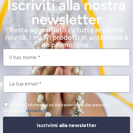
Iscriviti alla nostra
newsletter
Resta aggiornato su tutte le nostre
novità, i nuovi prodotti in anteprima e
le promozioni.
Ho letto l'informativa sul trattamento dei dati personali
consultabile
cliccando qui
.
Iscrivimi alla newsletter