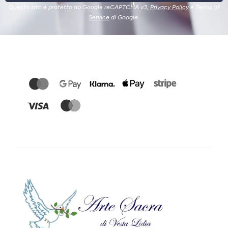
Questo sito è protetto da Google reCAPTCHA v3,
Privacy Policy
e
Terms of
Service
di Google.