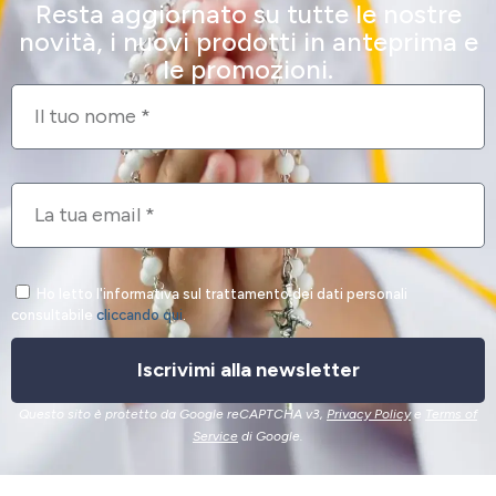
Resta aggiornato su tutte le nostre
novità, i nuovi prodotti in anteprima e
le promozioni.
Ho letto l'informativa sul trattamento dei dati personali
consultabile
cliccando qui
.
Iscrivimi alla newsletter
Questo sito è protetto da Google reCAPTCHA v3,
Privacy Policy
e
Terms of
Service
di Google.