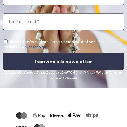
Ho letto l'informativa sul trattamento dei dati personali
consultabile
cliccando qui
.
Iscrivimi alla newsletter
Questo sito è protetto da Google reCAPTCHA v3,
Privacy Policy
e
Terms of
Service
di Google.