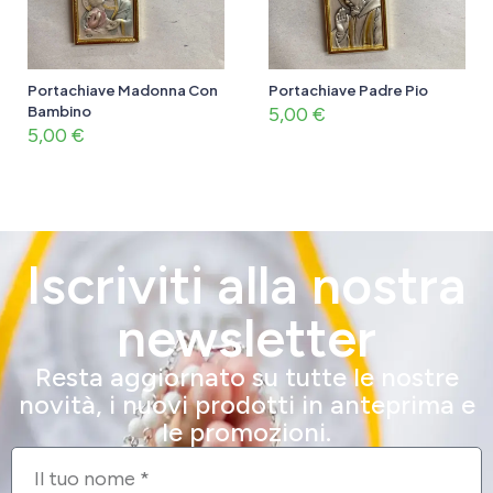
Portachiave Madonna Con
Portachiave Padre Pio
Bambino
5,00
€
5,00
€
Iscriviti alla nostra
newsletter
Resta aggiornato su tutte le nostre
novità, i nuovi prodotti in anteprima e
le promozioni.