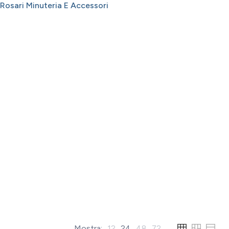
Rosari Minuteria E Accessori
Mostra:
12
24
48
72