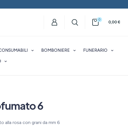
0
0,00
€
CONSUMABILI
BOMBONIERE
FUNERARIO
O
ofumato 6
o alla rosa con grani da mm 6