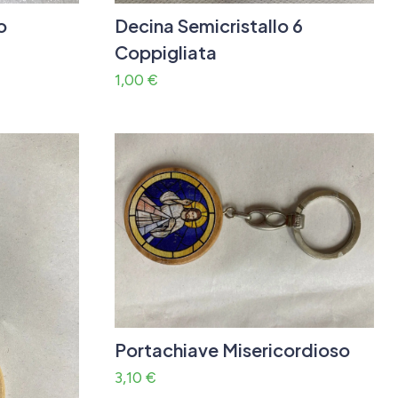
o
Decina Semicristallo 6
Coppigliata
1,00
€
Portachiave Misericordioso
3,10
€