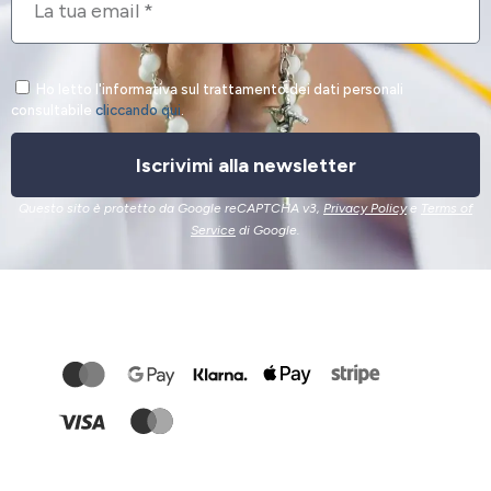
Ho letto l'informativa sul trattamento dei dati personali
consultabile
cliccando qui
.
Iscrivimi alla newsletter
Questo sito è protetto da Google reCAPTCHA v3,
Privacy Policy
e
Terms of
Service
di Google.