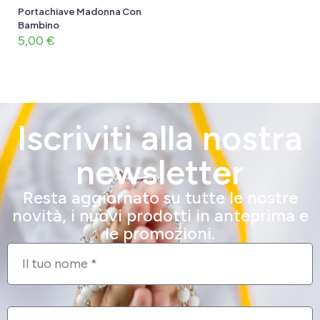
Portachiave Madonna Con
Bambino
5,00
€
Iscriviti alla nostra
newsletter
Resta aggiornato su tutte le nostre
novità, i nuovi prodotti in anteprima e
le promozioni.