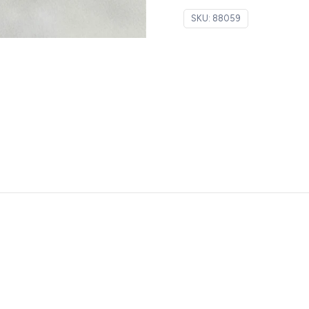
SKU:
88059