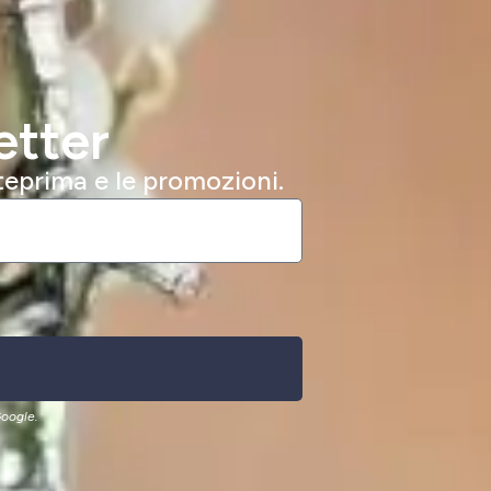
etter
nteprima e le promozioni.
oogle.