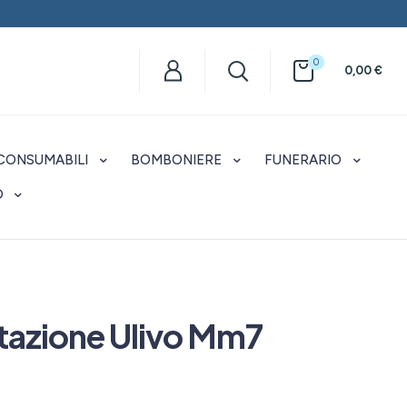
0
0,00
€
CONSUMABILI
BOMBONIERE
FUNERARIO
O
itazione Ulivo Mm7