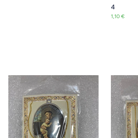
4
1,10
€