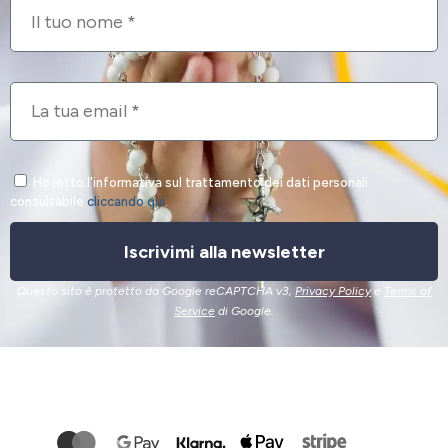
Ho letto l'informativa sul trattamento dei dati personali
consultabile
cliccando qui
.
Iscrivimi alla newsletter
Questo sito è protetto da Google reCAPTCHA v3,
Privacy Policy
e
Terms of
Service
di Google.