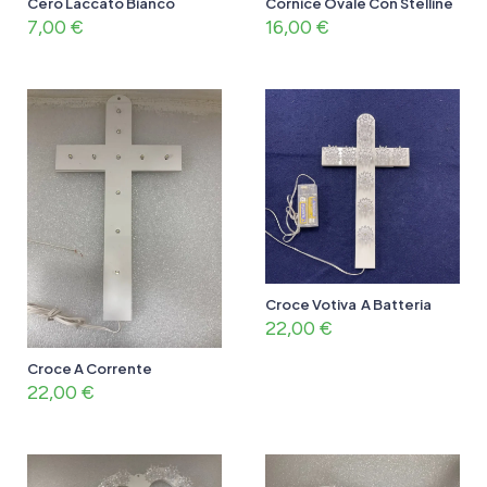
Cero Laccato Bianco
Cornice Ovale Con Stelline
7,00
€
16,00
€
Croce Votiva A Batteria
22,00
€
Croce A Corrente
22,00
€