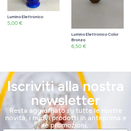
Lumino Elettronico
5,00
€
Lumino Elettronico Color
Bronzo
6,50
€
Iscriviti alla nostra
newsletter
Resta aggiornato su tutte le nostre
novità, i nuovi prodotti in anteprima e
le promozioni.