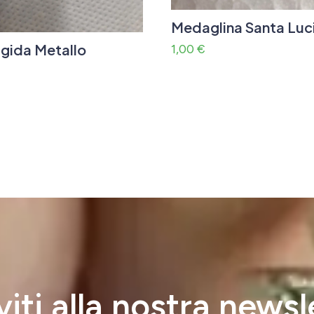
Medaglina Santa Luc
igida Metallo
1,00
€
iviti alla nostra newsl