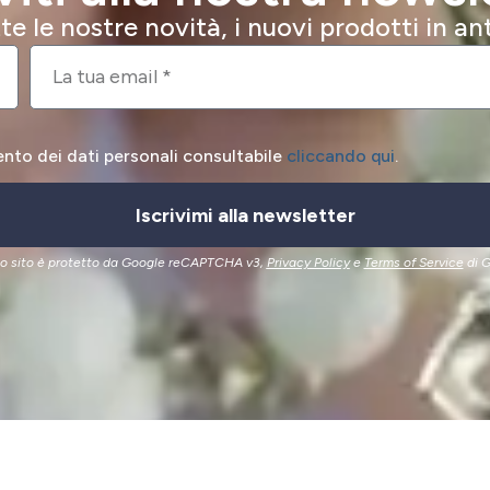
e le nostre novità, i nuovi prodotti in a
ento dei dati personali consultabile
cliccando qui
.
Iscrivimi alla newsletter
o sito è protetto da Google reCAPTCHA v3,
Privacy Policy
e
Terms of Service
di G