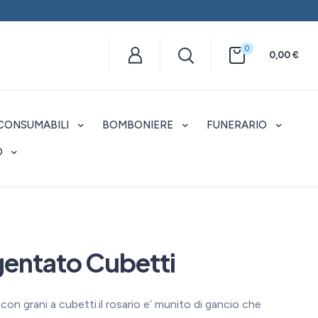
0
0,00
€
CONSUMABILI
BOMBONIERE
FUNERARIO
O
gentato Cubetti
 con grani a cubetti.il rosario e’ munito di gancio che