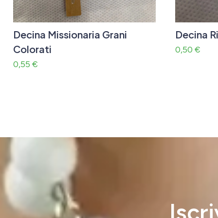
Decina Missionaria Grani
Decina R
Colorati
0,50
€
0,55
€
Iscr