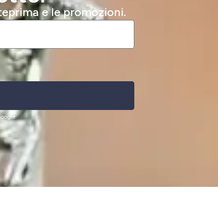
nteprima e le promozioni.
oogle.