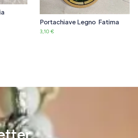
ia
Portachiave Legno Fatima
3,10
€
etter