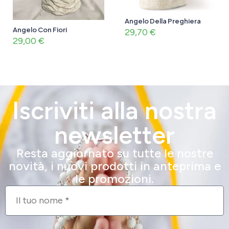
Angelo Della Preghiera
Angelo Con Fiori
29,70
€
29,00
€
Iscriviti alla nostra
newsletter
Resta aggiornato su tutte le nostre
novità, i nuovi prodotti in anteprima e
le promozioni.