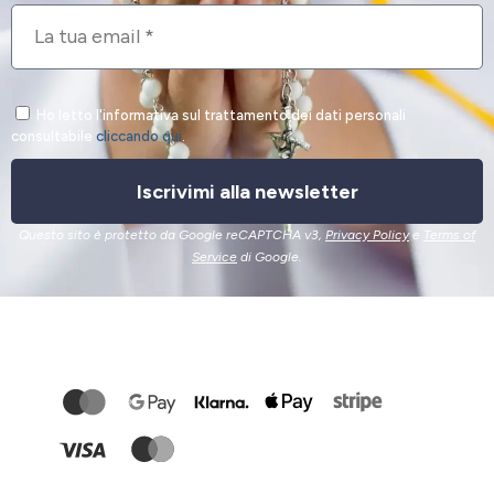
Ho letto l'informativa sul trattamento dei dati personali
consultabile
cliccando qui
.
Iscrivimi alla newsletter
Questo sito è protetto da Google reCAPTCHA v3,
Privacy Policy
e
Terms of
Service
di Google.