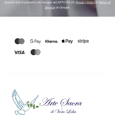
Questo sito è protetto da Google reCAPTCHA v3,
Privacy Policy
e
Terms of
Service
di Google.