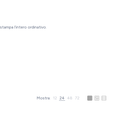
stampa l’intero ordinativo.
Mostra:
12
24
48
72