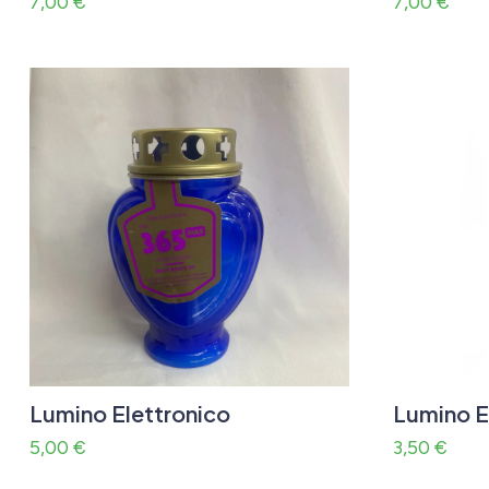
7,00
€
7,00
€
Lumino Elettronico
Lumino El
5,00
€
3,50
€