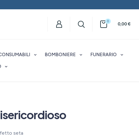
0
0,00
€
CONSUMABILI
BOMBONIERE
FUNERARIO
O
isericordioso
ffetto seta