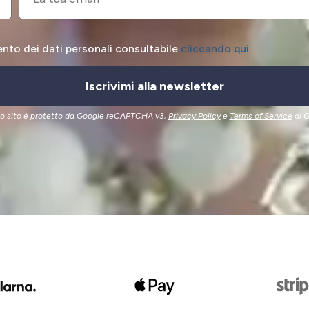
ento dei dati personali consultabile
cliccando qui
.
Iscrivimi alla newsletter
o sito è protetto da Google reCAPTCHA v3,
Privacy Policy
e
Terms of Service
di G