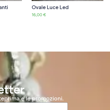
anti
Ovale Luce Led
16,00
€
etter
nteprima e le promozioni.