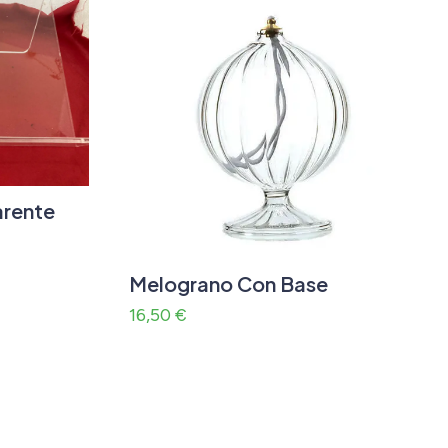
arente
Melograno Con Base
16,50
€