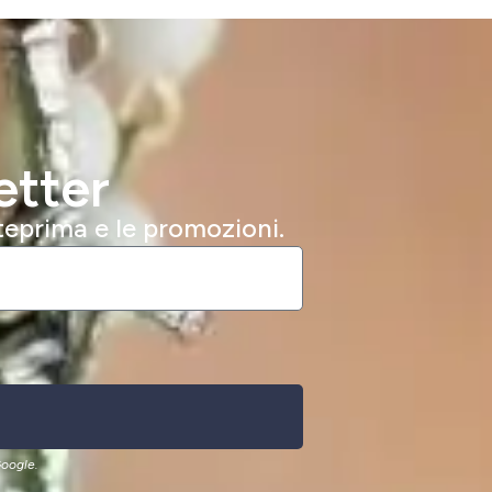
etter
nteprima e le promozioni.
oogle.