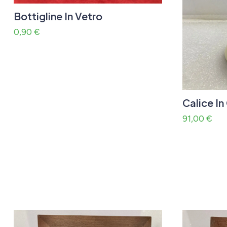
Bottigline In Vetro
0,90
€
Calice I
91,00
€