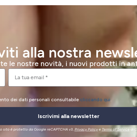
iviti alla nostra newsl
e le nostre novità, i nuovi prodotti in a
ento dei dati personali consultabile
cliccando qui
.
Iscrivimi alla newsletter
o sito è protetto da Google reCAPTCHA v3,
Privacy Policy
e
Terms of Service
di G