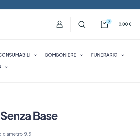
0
0,00
€
CONSUMABILI
BOMBONIERE
FUNERARIO
O
 Senza Base
o diametro 9,5