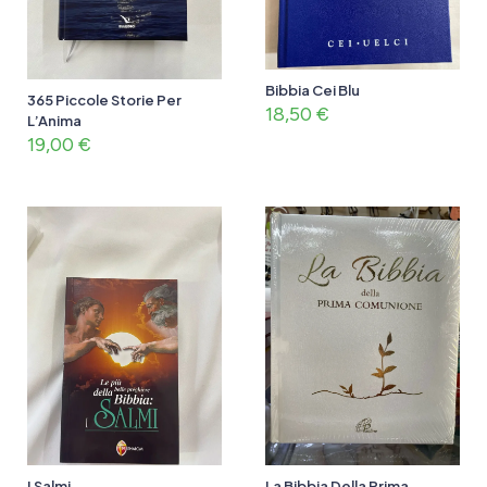
Bibbia Cei Blu
365 Piccole Storie Per
18,50
€
L’Anima
19,00
€
I Salmi
La Bibbia Della Prima