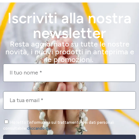
Iscriviti alla nostra
newsletter
Resta aggiornato su tutte le nostre
novità, i nuovi prodotti in anteprima e
le promozioni.
Ho letto l'informativa sul trattamento dei dati personali
consultabile
cliccando qui
.