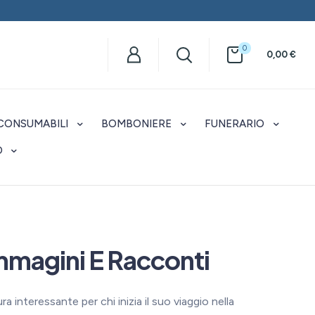
0
0,00
€
CONSUMABILI
BOMBONIERE
FUNERARIO
O
Immagini E Racconti
ra interessante per chi inizia il suo viaggio nella