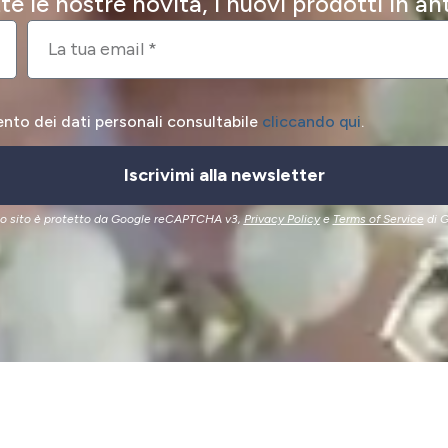
e le nostre novità, i nuovi prodotti in a
ento dei dati personali consultabile
cliccando qui
.
Iscrivimi alla newsletter
o sito è protetto da Google reCAPTCHA v3,
Privacy Policy
e
Terms of Service
di G