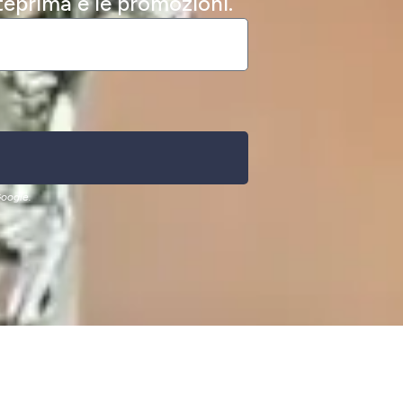
nteprima e le promozioni.
oogle.