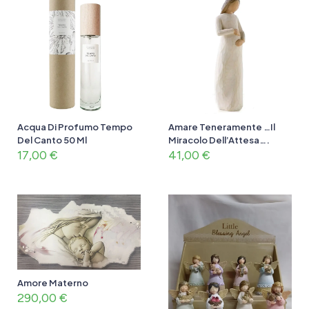
Acqua Di Profumo Tempo
Amare Teneramente …Il
Del Canto 50 Ml
Miracolo Dell’Attesa….
17,00
€
41,00
€
Amore Materno
290,00
€