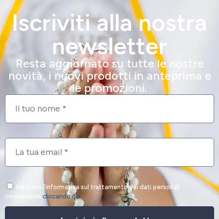
Iscriviti alla nostra
newsletter
Resta aggiornato su tutte le nostre
novità, i nuovi prodotti in anteprima e
le promozioni.
Ho letto l'informativa sul trattamento dei dati personali
consultabile
cliccando qui
.