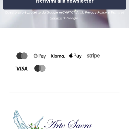
Iscrivimi alla newsletter
Questo sito è protetto da Google reCAPTCHA v3,
Privacy Policy
e
Terms of
Service
di Google.