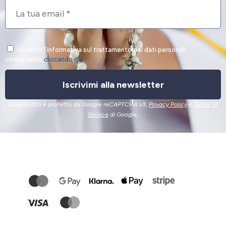
Ho letto l'informativa sul trattamento dei dati personali
consultabile
cliccando qui
.
Iscrivimi alla newsletter
Questo sito è protetto da Google reCAPTCHA v3,
Privacy Policy
e
Terms of
Service
di Google.