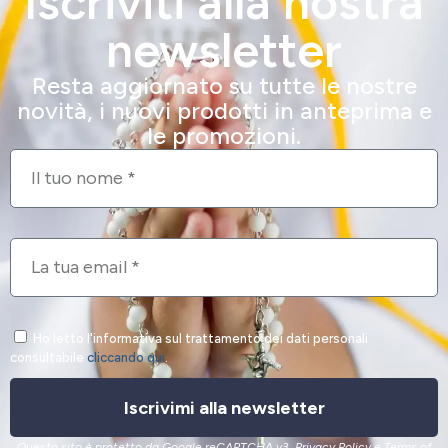
Iscriviti alla nostra
newsletter
Resta aggiornato su tutte le nostre
novità, i nuovi prodotti in anteprima e
le promozioni.
Ho letto l'informativa sul trattamento dei dati personali
consultabile
cliccando qui
.
Iscrivimi alla newsletter
Questo sito è protetto da Google reCAPTCHA v3,
Privacy Policy
e
Terms of