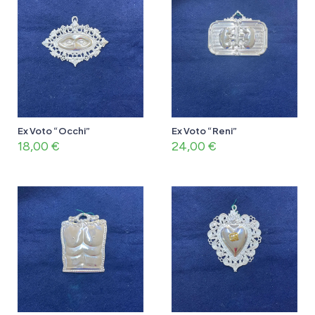
Ex Voto “Occhi”
Ex Voto “Reni”
18,00
€
24,00
€