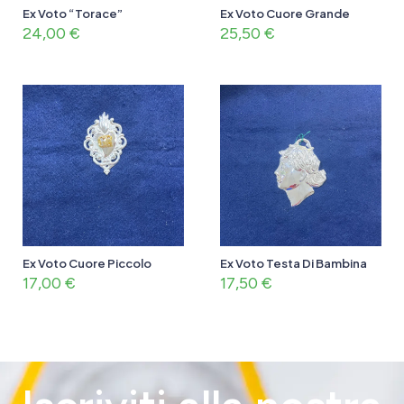
Ex Voto “Torace”
Ex Voto Cuore Grande
24,00
€
25,50
€
Ex Voto Cuore Piccolo
Ex Voto Testa Di Bambina
17,00
€
17,50
€