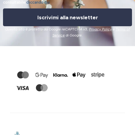
consultabile
cliccando qui
.
Iscrivimi alla newsletter
Questo sito è protetto da Google reCAPTCHA v3,
Privacy Policy
e
Terms of
Service
di Google.