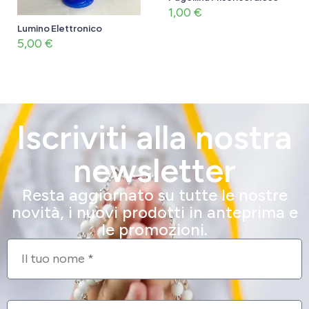
1,00
€
Lumino Elettronico
5,00
€
Iscriviti alla nostra
newsletter
Resta aggiornato su tutte le nostre
novità, i nuovi prodotti in anteprima e
le promozioni.