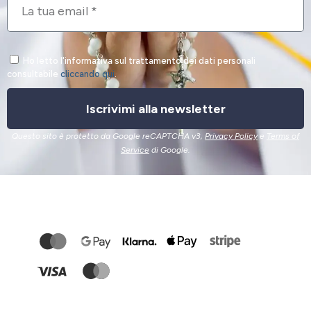
Ho letto l'informativa sul trattamento dei dati personali
consultabile
cliccando qui
.
Iscrivimi alla newsletter
Questo sito è protetto da Google reCAPTCHA v3,
Privacy Policy
e
Terms of
Service
di Google.