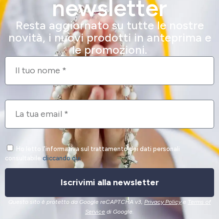
newsletter
Resta aggiornato su tutte le nostre
novità, i nuovi prodotti in anteprima e
le promozioni.
Ho letto l'informativa sul trattamento dei dati personali
consultabile
cliccando qui
.
Iscrivimi alla newsletter
Questo sito è protetto da Google reCAPTCHA v3,
Privacy Policy
e
Terms of
Service
di Google.