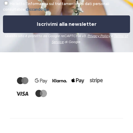
Ho letto l'informativa sul trattamento dei dati personali
consultabile
cliccando qui
.
Iscrivimi alla newsletter
Questo sito è protetto da Google reCAPTCHA v3,
Privacy Policy
e
Terms of
Service
di Google.