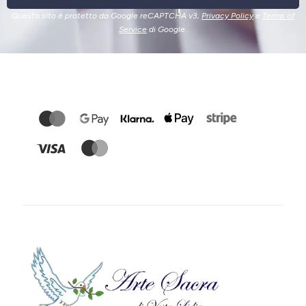
Questo sito è protetto da Google reCAPTCHA v3,
Privacy Policy
e
Terms of
Service
di Google.