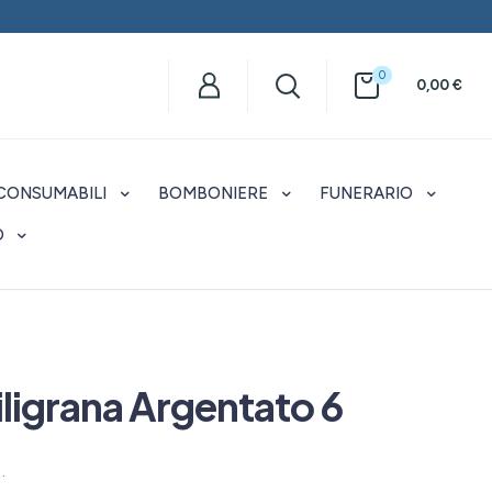
0
0,00
€
CONSUMABILI
BOMBONIERE
FUNERARIO
O
iligrana Argentato 6
…