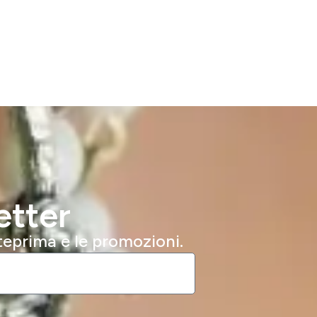
etter
nteprima e le promozioni.