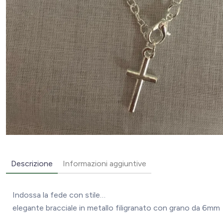
Descrizione
Informazioni aggiuntive
Indossa la fede con stile…
elegante bracciale in metallo filigranato con grano da 6mm