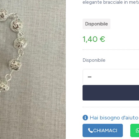
elegante bracciale in met
Disponibile
1,40
€
Disponibile
Hai bisogno d'aiuto 
CHIAMACI