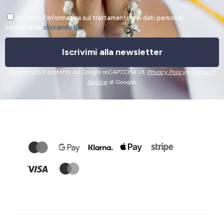
Ho letto l'informativa sul trattamento dei dati personali
consultabile
cliccando qui
.
Iscrivimi alla newsletter
Questo sito è protetto da Google reCAPTCHA v3,
Privacy Policy
e
Terms of
Service
di Google.