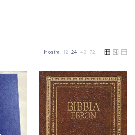
Mostra:
12
24
48
72