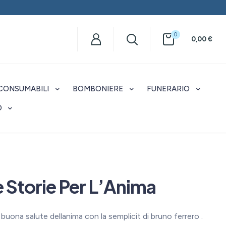
0
0,00
€
CONSUMABILI
BOMBONIERE
FUNERARIO
O
 Storie Per L’Anima
a buona salute dellanima con la semplicit di bruno ferrero .