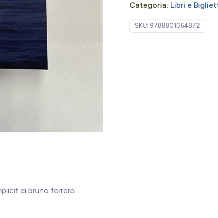
Categoria:
Libri e Bigliet
SKU:
9788801064872
licit di bruno ferrero .