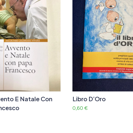
vento E Natale Con
Libro D’Oro
ncesco
0,60
€