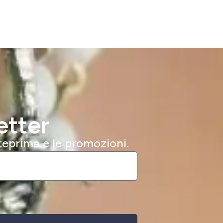
etter
nteprima e le promozioni.