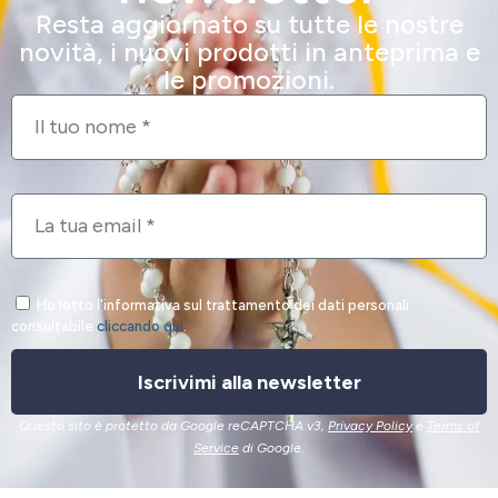
Resta aggiornato su tutte le nostre
novità, i nuovi prodotti in anteprima e
le promozioni.
Ho letto l'informativa sul trattamento dei dati personali
consultabile
cliccando qui
.
Iscrivimi alla newsletter
Questo sito è protetto da Google reCAPTCHA v3,
Privacy Policy
e
Terms of
Service
di Google.